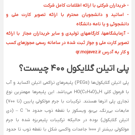
- خریداران شرکتی با ارائه اطلاعات کامل شرکت
- اساتید و دانشجویان محترم با ارائه تصویر کارت ملی و
دانشجوئی و یا نامه دانشگاه
- آزمایشگاهها، کارگاههای تولیدی و سایر خریداران مجاز با ارائه
تصویر کارت ملی و جواز ثبت شده در سامانه رسمی مجوزهای کسب
و کار به آدرس qr.mojavez.ir
پلی اتیلن گلایکول 400 چیست؟
پلی اتیلن گلایکول‌ها (PEGs) پلیمرهای تراکمی اتیلن اکساید و آب
با فرمول کلی HO(C₂H₄O)
H می‌باشد. این پلیمرها مهمترین نوع
n
تجاری پلی اترها هستند. ترکیبات با جرم مولکولی پایین (تا 700)
مایعات بی‌رنگ، بی‌بو، ویسکوز با نقطه ذوب حدود C ˚10 – (دی
اتیلن گلایکول) بوده در حالیکه ترکیبات پلیمریزه شده با جرم
مولکولی بیشتر از 1000 جامدات واکسی شکل با نقطه ذوب تا حدود