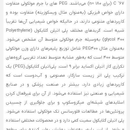
C ˚67 (برای 180 =n) می‌باشند. PEG های با جرم مولکولی متفاوت
دارای خواص فیزیکی (به‌عنوان مثال ویسکوزیته) متفاوت بوده و
کاربردهای متنوعی دارند، در حالیکه خواص شیمیایی آن‌ها تقریباً
شبیه است. گریدهای مختلف پلی اتیلن گلایکول (Polyethylene
glycol 400) به‌وسیله جرم مولکولی متوسط آن مشخص می­‌شود.
به‌عنوان مثال PEG400 شامل توزیع پلیمرهای دارای وزن مولکولی
متوسط 400 است که به‌طور مشابه متوسط تعداد تقریبی گروه‌های
تکراری گاز اتیلن اکساید برابر 9 است. پلی‌اتیلن گلایکول
(PEG) یک
ترکیب پلی اتر زیست سازگار، مصنوعی و آب‌دوست است که
کاربردهای زیادی دارد، بیشتر در صنعت پزشکی و در صنایع
شیمیایی و صنعتی نیز استفاده می‌شود. از آن برای غیرفعال کردن
اسلایدهای شیشه‌ای میکروسکوپ و برای جلوگیری از چسبیدن
پروتئین‌ها در مطالعات فلورسانس تک مولکولی استفاده می‌شود.
پلی اتیلن گلایکول سمیت کمی دارد و در محصولات مختلفی استفاده
می‌شود. از این پلیمر به‌عنوان پوشش روان کننده برای سطوح