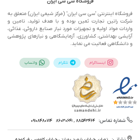
فروشگاه
سی سی ایران
فروشگاه اینترنتی 'سی سی ایران' (مرکز شیمی ایران) متعلق به
شرکت راتین تجارت ثمین بوده و با هدف تولید، تامین و
واردات مواد اولیه و تجهیزات مورد نیاز صنایع داروئی، غذائی،
آرایشی بهداشتی، کشاورزی، آزمایشگاهی و نیازهای پژوهشی
و دانشگاهی فعالیت می نماید.
اینستاگرام
تلگرام
واتساپ
شماره تماس:
09108480714
88543464 , 86030641
نشانی:
تهران, خیابان شهید بهشتی,خیابان کاووسی فر,کوچه