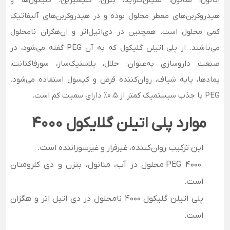
اتانول، متانول، متیلن‌کلراید، بنزن، گلیسیرین، گلیکول‌ها و
هیدروکربن‌های معطر محلول بوده و در هیدروکربن‌های آلیفاتیک
کمی محلول است. همچنین در دی‌اتیل‌اتر و ان‌هگزان نامحلول
می‌باشند. از پلی اتیلن گلیکول که به آن PEG گفته می‌شود، در
صنعت داروسازی به‌عنوان: حلال، پلاستیک‌ساز، سورفاکتانت،
پمادها، پایه شیاف، روان‌‌کننده قرص و کپسول استفاده می‌شود.
PEG با جذب سیستمیک کمتر از 0.5٪ دارای سمیت کم است.
موارد پلی اتیلن گلایکول
4000
این ترکیب روان‌کننده، غیرفرار و غیرسوزاننده است
.
PEG 4000
محلول در آب، متانول، بنزن و دی کلرومتان
است
.
پلی اتیلن گلیکول 4000 نامحلول در دی اتیل اتر و هگزان
است
.