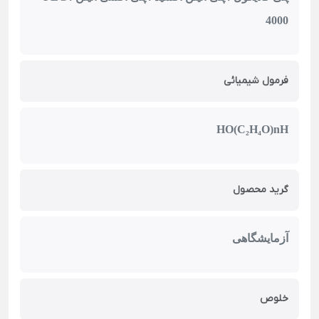
4000
فرمول شیمیائی
HO(C₂H₄O)nH
گرید محصول
آزمایشگاهی
خلوص