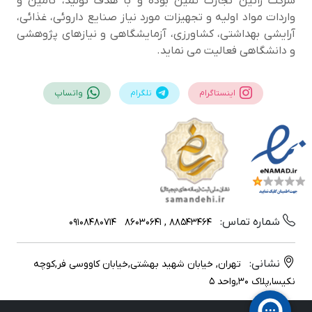
شرکت راتین تجارت ثمین بوده و با هدف تولید، تامین و
واردات مواد اولیه و تجهیزات مورد نیاز صنایع داروئی، غذائی،
آرایشی بهداشتی، کشاورزی، آزمایشگاهی و نیازهای پژوهشی
و دانشگاهی فعالیت می نماید.
اینستاگرام
تلگرام
واتساپ
شماره تماس:
09108480714
88543464 , 86030641
نشانی:
تهران, خیابان شهید بهشتی,خیابان کاووسی فر,کوچه
نکیسا,پلاک 30,واحد 5