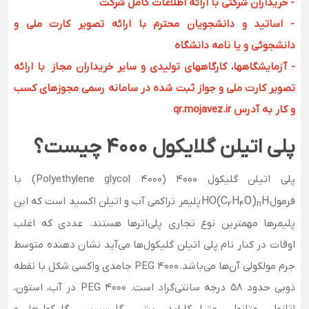
- خریداران شرکتی با ارائه اطلاعات کامل شرکت
- اساتید و دانشجویان محترم با ارائه تصویر کارت ملی و
دانشجوئی و یا نامه دانشگاه
- آزمایشگاهها، کارگاههای تولیدی و سایر خریداران مجاز با ارائه
تصویر کارت ملی و جواز ثبت شده در سامانه رسمی مجوزهای کسب
و کار به آدرس qr.mojavez.ir
پلی اتیلن گلایکول 4000 چیست؟
پلی اتیلن گلیکول
4000
(
Polyethylene glycol 4000
) با
فرمول
HO(C
H
O)
H
پلیمر تراکمی آب و اتیلن اکسید است که این
2
4
n
پلیمرها مهمترین نوع تجاری پلی‌اترها هستند. عددی که اغلب
اوقات در کنار نام پلی اتیلن گلیکول‌ها می‌آید نشان دهنده متوسط
جرم مولکولی آن‌ها می‌باشد.
PEG 4000
جامدی واکسی شکل با نقطه
ذوبی حدود 58 درجه سانتی‌گراد است. PEG 4000 در آب، استون،