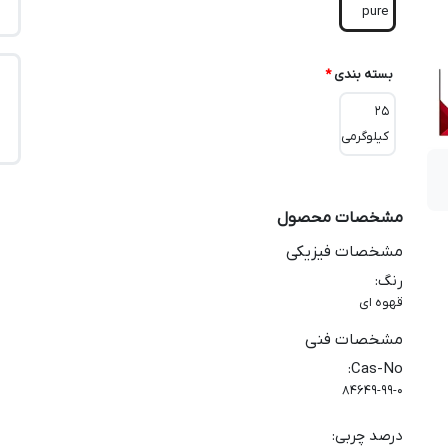
pure
بسته بندی
*
25
کیلوگرمی
مشخصات محصول
مشخصات فیزیکی
رنگ
:
قهوه ای
مشخصات فنی
:
Cas-No
84649-99-0
درصد چربی
: