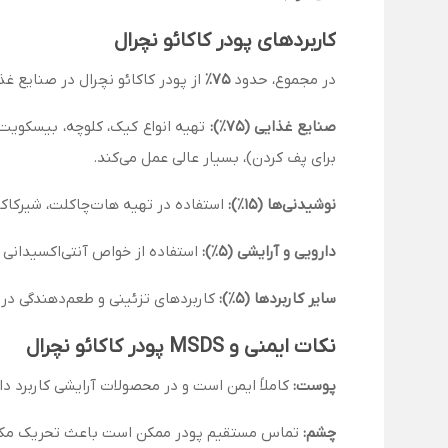
کاربردهای پودر کاکائو نچرال
در مجموع، حدود
۷۵٪
از پودر کاکائو نچرال در صنایع غ
صنایع غذایی (۷۵٪):
تهیه انواع کیک، کلوچه، بیسکویت،
برای پف کردن)، بسیار عالی عمل می‌کند.
نوشیدنی‌ها (۱۵٪):
استفاده در تهیه هات‌چاکلت، شیرکاکائو
دارویی و آرایشی (۵٪):
استفاده از خواص آنتی‌اکسیدانی 
سایر کاربردها (۵٪):
کاربردهای تزئینی و طعم‌دهندگی د
نکات ایمنی و MSDS پودر کاکائو نچرال
پوست:
کاملاً ایمن است و در محصولات آرایشی کاربرد دار
چشم:
تماس مستقیم پودر ممکن است باعث تحریک مکان