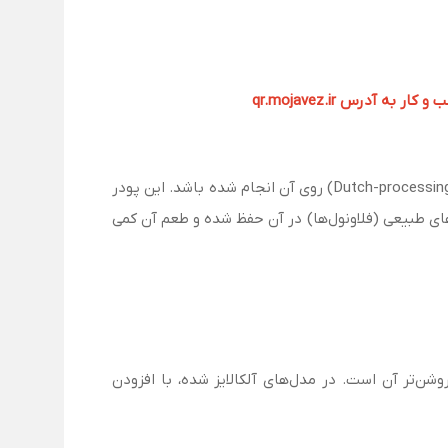
آدرس qr.mojavez.ir
پودر کاکائو نچرال، محصولی است که از آسیاب کردن و روغن‌گیری دانه کاکائو به‌دست می‌آید، بدون اینکه عملیات قلیایی‌سازی (Dutch-processing) روی آن انجام شده باشد. این پودر
دلیل عدم فرآوری قلیایی، آنتی‌اکسیدان‌های طبیعی (فلاونول‌ها) در آن حفظ شده و طعم آن کمی
نچرال، اسیدی بودن آن (pH پایین) و رنگ روشن‌تر آن است. در مدل‌های آلکالایز شده، با افزودن