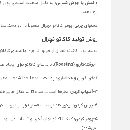
واکنش با جوش شیرین:
به دلیل ماهیت اسیدی پودر کاک
رخ دهد.
محتوای چربی:
پودر کاکائو نچرال معمولاً در دو دسته‌بندی چربی پایین (۱۰-۱۲٪) و چربی بالا (
روش تولید کاکائو نچرال
تولید پودر کاکائو نچرال از طریق فرآوری دانه‌های کاکا
1-برشته‌کاری (Roasting):
دانه‌های کاکائو برای ایجاد ط
2-خرد کردن و جداسازی:
پوست دانه‌ها جدا شده تا مغز (Nib) به‌دست آید
3-آسیاب کردن:
مغزها آسیاب شده تا به شکل مایع غلیظی
4-پرس کردن:
لیکور کاکائو تحت فشار قرار می‌گیرد تا کره
5-پودر کردن:
کیک کاکائو نهایتاً خرد و آسیاب می‌شود تا
نمی‌شود).