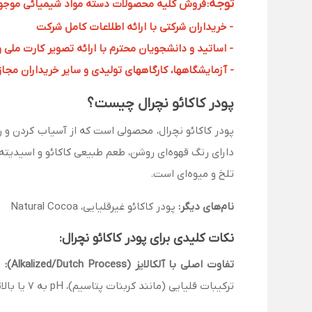
توجه
:
فروش کلیه محصولات دسته مواد شیمیائی موجود د
- خریداران شرکتی با ارائه اطلاعات کامل شرکت
- اساتید و دانشجویان محترم با ارائه تصویر کارت ملی 
- آزمایشگاهها، کارگاههای تولیدی و سایر خریداران مجاز با
پودر کاکائو نچرال چیست؟
تلخ و میوه‌ای است.
نام‌های دیگر:
پودر کاکائو غیرقلیایی، Natural Cocoa
نکات کلیدی برای پودر کاکائو نچرال:
تفاوت اصلی با آلکالایز (Alkalized/Dutch Process):
ترکیبات قلیایی (مانند کربنات پتاسیم)، pH به ۷ یا بالاتر می‌رسد و رنگ محصول تیره‌تر می‌شود.