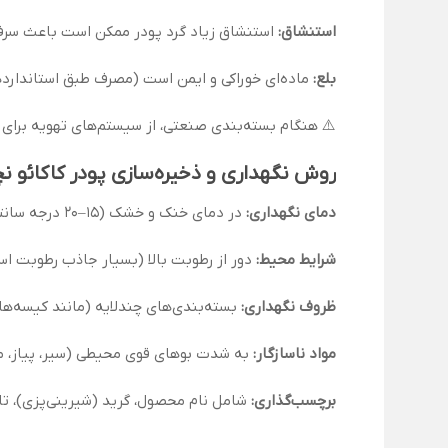
استنشاق:
استنشاق زیاد گرد پودر ممکن است باعث سرفه
بلع:
ماده‌ای خوراکی و ایمن است (مصرف طبق استاندارد
⚠️ هنگام بسته‌بندی صنعتی، از سیستم‌های تهویه برای ج
روش نگهداری و ذخیره‌سازی پودر کاکائو نچ
دمای نگهداری:
در دمای خنک و خشک (۱۵–۲۰ درجه سانتی‌گراد).
شرایط محیط:
دور از رطوبت بالا (بسیار جاذب رطوبت اس
ظروف نگهداری:
بسته‌بندی‌های چندلایه (مانند کیسه‌ه
مواد ناسازگار:
به شدت بوهای قوی محیطی (سیر، پیاز، مو
برچسب‌گذاری:
شامل نام محصول، گرید (شیرینی‌پزی)، تار