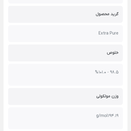
گرید محصول
Extra Pure
خلوص
98.5 - 101.0 %
وزن مولکولی
194.19 g/mol