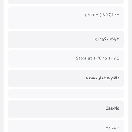
1.23 g/cm3 (18 °C)
شرائط نگهداری
Store at +2°C to +30°C
علائم هشدار دهنده
Cas-No
58-08-2