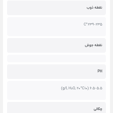
نقطه ذوب
235 - 239 °C
نقطه جوش
PH
5.5 - 6.5 (10 g/l, H₂O, 20 °C)
چگالی