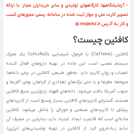
- آزمایشگاهها، کارگاههای تولیدی و سایر خریداران مجاز با ارائه
تصویر کارت ملی و جواز ثبت شده در سامانه رسمی مجوزهای کسب
و کار به آدرس qr.mojavez.ir
کافئین چیست؟
کافئین (Caffeine) با فرمول شیمیایی C₈H₁₀N₄O₂ یک محرک
سیستم عصبی است. این ماده در تهیه داروهای فعال کننده
اعصاب و روان کاربرد دارد. به‌طور طبیعی، کافئین در برخی دانه‌ها،
میوه‌ها، مغزها و یا حتی برگ‌های تعدادی از گیاهان بومی آفریقا و
جنوب آمریکا یافت می‌شود. دانه‌های قهوه، رایج‌ترین منبع کافئین
هستند. گستره‌ی کاربردهای کافئین بسیار وسیع است، از کاربردهای
پزشکی تا کاربردهای صنعتی و خوراکی را شامل می‌شود. کافئین
ماده‌ای است که قابلیت ایجاد اعتیاد دارد، بنابراین در مصرف آن
نباید زیاده‌روی کرد. از کافئین در تهیه نوشیدنی‌های انرژی‌زا،