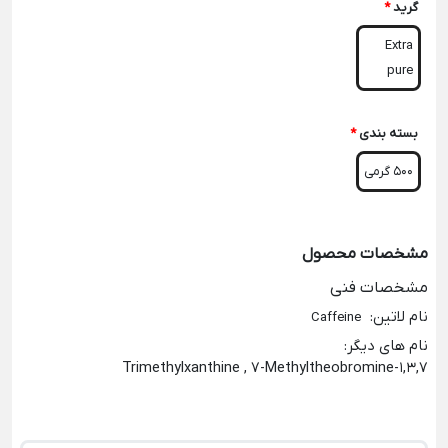
گرید
*
Extra
pure
بسته بندی
*
500 گرمی
مشخصات محصول
مشخصات فنی
نام لاتین
:
Caffeine
نام های دیگر
:
1,3,7-Trimethylxanthine , 7-Methyltheobromine