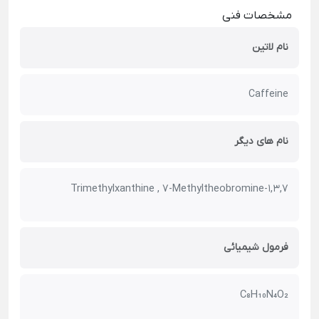
مشخصات فنی
نام لاتین
Caffeine
نام های دیگر
1,3,7-Trimethylxanthine , 7-Methyltheobromine
فرمول شیمیائی
C₈H₁₀N₄O₂