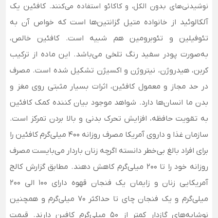
نوشیدنی‌های بدون الکل، و کاکائو استفاده می‌‌کنند.
کافئین یک
آلکالوئید از خانواده متیل گزانتین‌ها است که خواص آن به
تئوفیلین و تئوبرومین هم شبیه‌ است. کافئین خالص،
به‌صورت پودر سفید رنگ تلخی می‌باشد. این ماده از ترکیب
کربن، هیدروژن، نیتروژن و اکسیژن تشکیل شده‌ است.
مصرف
در حد مجاز و معمول کافئین، اثرات بسیار مثبتی روی مغز و
بدن ما انسان‌ها دارد. شواهد موجود بیان کننده کمک کافئین
به تقویت حافظه، افزایش تحرک بدنی و بالا بردن تمرکز است.
سازمان غذا و داروی آمریکا مصرف روزانه 400 میلی‌گرم کافئین را
برای افراد بالغ بی‌خطر دانسته اگرچه زنان باردار می‌بایست مصرف
روزانه خود را تا 200 میلی‌گرم کاهش دهند. مطابق گزارش کالج
آمریکایی زنان و زایمان یک فنجان قهوه دارای 100 الی 200
میلی‌گرم و یک فنجان چای تا حداکثر 70 میلی‌گرم و همچنین
نوشابه‌های گازدار کمتر از 50 میلی‌گرم کافین دارند. قیمت