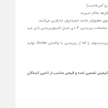
ارو آمریکاست)
ها به‌کار میبرند.
بوی مطبوع‌تر مانند ایمیدازول جایگزین می‌کنند.
در استریشن‌ها و آسیلاسیون‌ها، پیریدین هالیدهای اسید کربوکسیلیک یا انیدریدها را فعال می‌کند. به‌ویژه در این واکنش‌ها مشتقات پیریدین، 4-دی متیل آمینوپیریدین (دی مپ
پیریدین به‌عنوان ضدعفونی کننده در محصولات نگهداری و حفظ دندان‌ها استفاده می‌شود. ستیل پیریدینیوم و لوریل پیریدینیوم، را که از پیریدین با واکنش Zincke تولید
 کیفیتی تضمین شده و قیمتی مناسب از تامین کنندگان