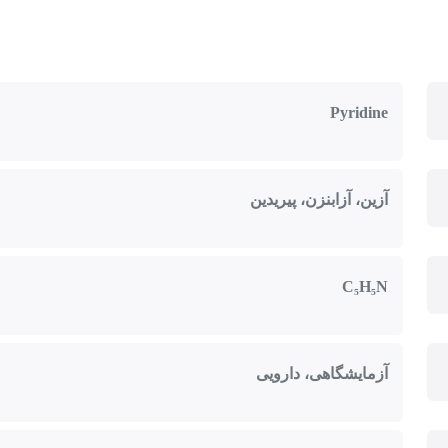
Pyridine
آزین، آزابنزن، پیریدین
C₅H₅N
آزمایشگاهی، دارویی