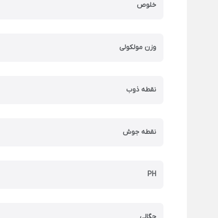
خلوص
وزن مولکولی
نقطه ذوب
نقطه جوش
PH
چگالی