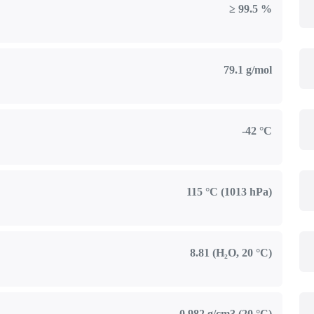
≥ 99.5 %
79.1 g/mol
-42 °C
115 °C (1013 hPa)
8.81 (H₂O, 20 °C)
0.982 g/cm3 (20 °C)