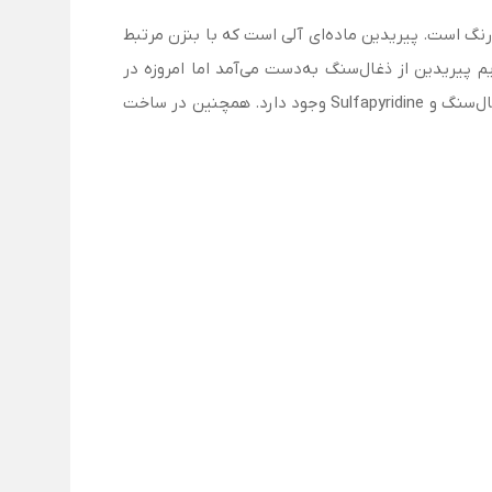
اب‌کم ۱۰۴۹ است. شکل ظاهری این ترکیب، مایع بی‌رنگ است. پیریدین ماده‌ای آلی است که با بنزن مرتبط
 پیریدین از ذغال‌سنگ به‌دست می‌آمد اما امروزه در
مقیاس‌های بسیار بزرگ تولید می‌شود. حلقه پیریدین در نیاسین، برخی داروها مانند ایزونیازید، بیپریدین، پیریدوکسال، قطران زغال‌سنگ و Sulfapyridine وجود دارد. همچنین در ساخت