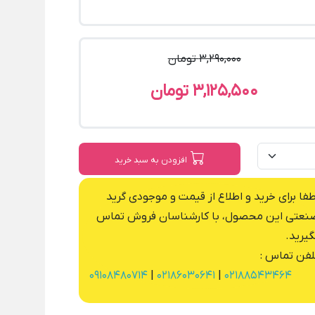
3,290,000 تومان
3,125,500 تومان
افزودن به سبد خرید
طفا برای خرید و اطلاع از قیمت و موجودی گرید
نعتی این محصول، با کارشناسان فروش تماس
گیرید.
لفن تماس :
09108480714
|
02186030641
|
02188543464