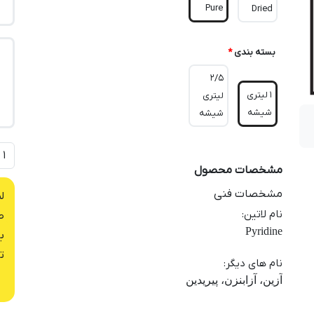
Pure
Dried
بسته بندی
*
2/5
1 لیتری
لیتری
شیشه
شیشه
مشخصات محصول
مشخصات فنی
ل
نام لاتین
:
ص
Pyridine
ب
ت
نام های دیگر
:
آزین، آزابنزن، پیریدین