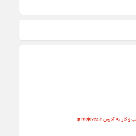
آدرس qr.mojavez.ir