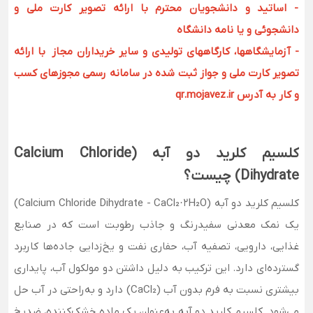
- اساتید و دانشجویان محترم با ارائه تصویر کارت ملی و
دانشجوئی و یا نامه دانشگاه
- آزمایشگاهها، کارگاههای تولیدی و سایر خریداران مجاز با ارائه
تصویر کارت ملی و جواز ثبت شده در سامانه رسمی مجوزهای کسب
و کار به آدرس qr.mojavez.ir
کلسیم کلرید دو آبه (Calcium Chloride
Dihydrate) چیست؟
کلسیم کلرید دو آبه (Calcium Chloride Dihydrate - CaCl₂·2H₂O)
یک نمک معدنی سفیدرنگ و جاذب رطوبت است که در صنایع
غذایی، دارویی، تصفیه آب، حفاری نفت و یخ‌زدایی جاده‌ها کاربرد
گسترده‌ای دارد. این ترکیب به دلیل داشتن دو مولکول آب، پایداری
بیشتری نسبت به فرم بدون آب (CaCl₂) دارد و به‌راحتی در آب حل
می‌شود. کلسیم کلرید دو آبه به‌عنوان یک ماده خشک‌کننده، ضدیخ