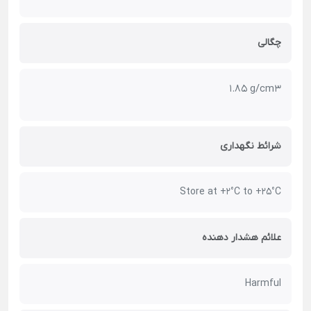
چگالی
1.85 g/cm3
شرائط نگهداری
Store at +2°C to +25°C
علائم هشدار دهنده
Harmful