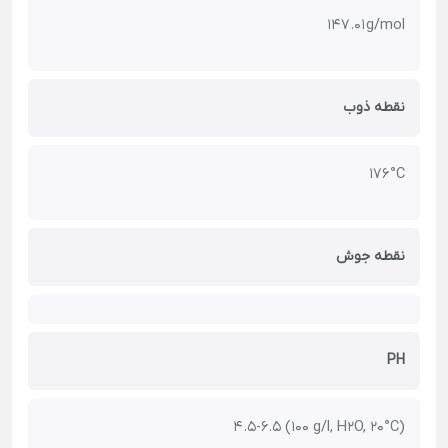
147.01 g/mol
نقطه ذوب
176 °C
نقطه جوش
PH
4.5-6.5 (100 g/l, H2O, 20°C)