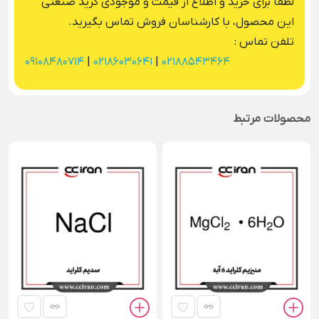
لطفا برای خرید و اطلاع از قیمت و موجودی گرید صنعتی
این محصول، با کارشناسان فروش تماس بگیرید.
تلفن تماس :
09108480714
|
02186030641
|
02188543464
محصولات مرتبط