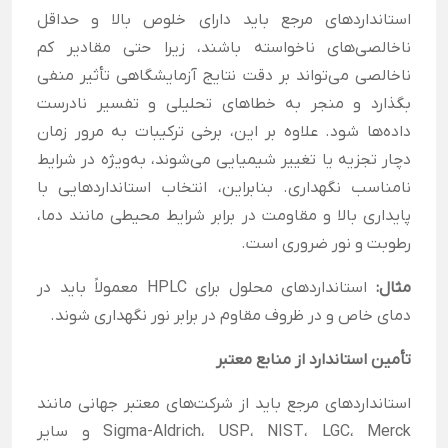
استانداردهای مرجع باید دارای خلوص بالا و حداقل
ناخالصی‌های ناخواسته باشند، زیرا حتی مقادیر کم
ناخالصی می‌تواند بر دقت نتایج آزمایشگاهی تأثیر منفی
بگذارد و منجر به خطاهای تحلیلی و تفسیر نادرست
داده‌ها شود. علاوه بر این، برخی ترکیبات به مرور زمان
دچار تجزیه یا تغییر شیمیایی می‌شوند، به‌ویژه در شرایط
نامناسب نگهداری. بنابراین، انتخاب استانداردهایی با
پایداری بالا و مقاومت در برابر شرایط محیطی مانند دما،
رطوبت و نور ضروری است.
مثال:
استانداردهای محلول برای HPLC معمولاً باید در
دمای خاص و در ظروف مقاوم در برابر نور نگهداری شوند.
تأمین استاندارد از منابع معتبر
استانداردهای مرجع باید از شرکت‌های معتبر جهانی مانند
Sigma-Aldrich، USP، NIST، LGC، Merck و سایر