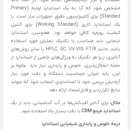
استفاده و نیاز آزمایشگاهی انجام شود. در ابتدا باید
مشخص شود که آیا به یک استاندارد اولیه (Primary
Standard) برای کالیبراسیون دقیق تجهیزات نیاز است، یا
یک استاندارد کاری (Working Standard) برای کنترل
کیفیت روزمره کافی خواهد بود. همچنین، استاندارد
انتخابی باید متناسب با تکنیک تحلیلی مورد استفاده
باشد، مانند HPLC، GC، UV-VIS، FTIR یا سایر روش‌های
آنالیزی، زیرا هر تکنیک به ویژگی‌های خاصی از استاندارد از
جمله انحلال‌پذیری، خلوص و پایداری نیاز دارد. علاوه بر
این، باید میزان حساسیت دستگاه و دقت مورد نیاز
آزمایش بررسی شود تا استانداردی انتخاب شود که بتواند
نتایج تکرارپذیر و قابل‌اعتماد ارائه دهد
مثال:
برای آنالیز آفت‌کش‌ها در آب آشامیدنی، باید از یک
استاندارد مرجع
CRM
با دقت بسیار بالا استفاده شود.
درجه خلوص و پایداری شیمیایی استاندارد