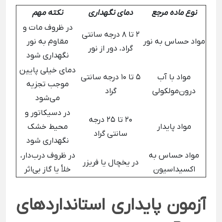
نوع ماده مرجع
دمای نگهداری
نکته مهم
در ظروف مات و
2 تا 8 درجه سانتی
مواد حساس به نور
مقاوم به نور
گراد، دور از نور
نگهداری شود
دمای خیلی پایین
مواد با آب
5 تا 10 درجه سانتی
موجب تجزیه
درون‌مولکولی
گراد
می‌شود
در دسیکاتور و
20 تا 25 درجه
مواد پایدار
محیط خشک
سانتی گراد
نگهداری شود
مواد حساس به
در ظروف درب‌دار،
در یخچال یا فریزر
اکسیداسیون
خلأ یا گاز بی‌اثر
آزمون پایداری استانداردهای