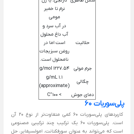
شکل ظاهری
نارنجی، یا ژل
نرم تا خمیر
مومی
در آب سرد و
آب داغ محلول
حلالیت
است اما در
روغن سبزیجات
نامحلول است.
جرم مولی
1227.54 g/mol
1.1 g/mL
چگالی
(approximate)
دمای جوش
> 100 °C
پلی‌سوربات 60
کاربردهای پلی‌سوربات 60 کمی متفاوت‌تر از نوع 20 آن
است. پلی‌سوربات 60 یک ترکیب چند ترکیبی مصنوعی
است که می‌تواند به عنوان سورفکتانت، امولسیفایر، حل