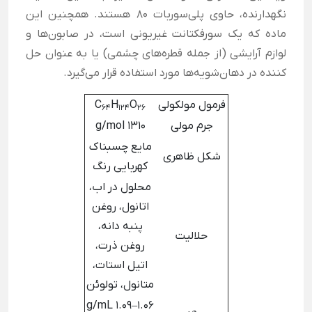
نگهدارنده، حاوی پلی‌سوربات 80 هستند. همچنین این
ماده که یک سورفکتانت غیریونی است، در صابون‌ها و
لوازم آرایشی (از جمله قطره‌های چشمی) یا به عنوان حل
کننده در دهان‌شویه‌ها مورد استفاده قرار می‌گیرد.
فرمول مولکولی
O
H
C
64
124
26
جرم مولی
1310 g/mol
مایع چسبناک
شکل ظاهری
کهربایی رنگ
محلول در اب،
اتانول، روغن
پنبه دانه،
حلالیت
روغن ذرت،
اتیل استات،
متانول، تولوئن
1.06–1.09 g/mL