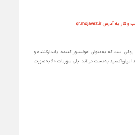
آدرس qr.mojavez.ir
انت غیر یونی محلول در آب و روغن است که به‌عنوان امولسیون‌کننده، پایدارکننده و
حل‌کننده در صنایع مختلف کاربرد دارد. این ترکیب از واکنش اسید استئاریک با سوربیتول و سپس اتوکسیلاسیون با حدود ۲۰ واحد اتیلن‌اکسید به‌دست می‌آید. پلی سوربات ۶۰ به‌صورت