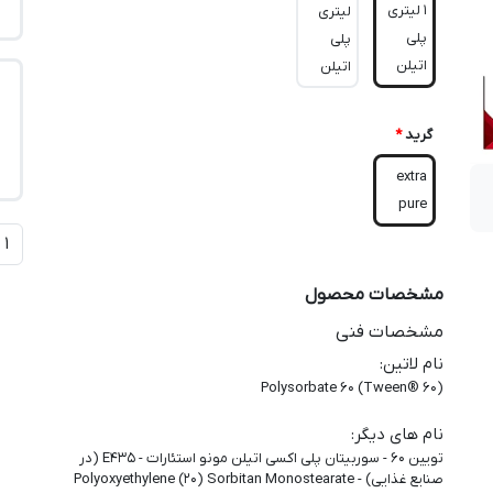
1 لیتری
لیتری
پلی
پلی
اتیلن
اتیلن
گرید
*
extra
pure
مشخصات محصول
مشخصات فنی
نام لاتین
:
(Polysorbate 60 (Tween® 60
نام های دیگر
:
تویین 60 - سوربیتان پلی اکسی اتیلن مونو استئارات - E435 (در
صنایع غذایی) - Polyoxyethylene (20) Sorbitan Monostearate