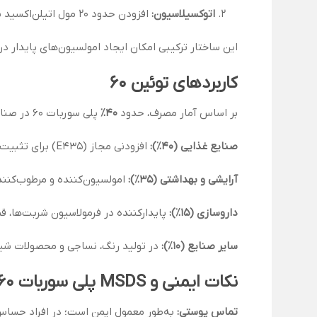
اتوکسیلاسیون:
افزودن حدود ۲۰ مول اتیلن‌اکسید به سوربیتان مونو استئارات که باعث ایجاد خاصیت آب‌دوستی قوی در کنار زنجیره چربی می‌شود.
این ساختار ترکیبی امکان ایجاد امولسیون‌های پایدار 
کاربردهای توئین ۶۰
بر اساس آمار مصرف، حدود
۴۰٪
پلی سوربات ۶۰ در صنایع غذایی،
صنایع غذایی (۴۰٪):
افزودنی مجاز (E435) برای تثبیت امولسیون‌ها در بستنی، خامه، شیرینی، سس‌ها و محصولات نانوایی
آرایشی و بهداشتی (۳۵٪):
امولسیون‌کننده و مرطوب‌کننده
داروسازی (۱۵٪):
پایدارکننده در فرمولاسیون شربت‌ها، قط
سایر صنایع (۱۰٪):
در تولید رنگ، نساجی و محصولات شیمی
نکات ایمنی و MSDS پلی سوربات ۶۰
تماس پوستی:
به‌طور معمول ایمن است؛ در افراد حسا