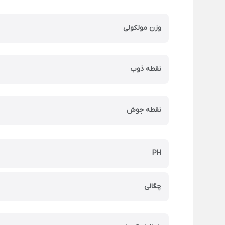
وزن مولکولی
نقطه ذوب
نقطه جوش
PH
چگالی