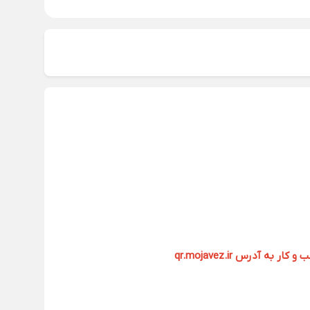
آدرس qr.mojavez.ir