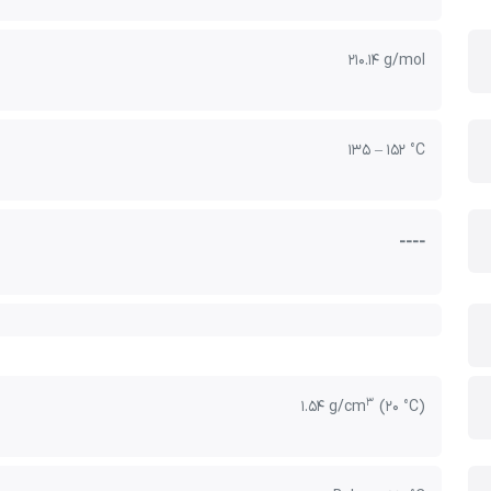
210.14 g/mol
135 – 152 °C
----
3
1.54 g/cm
(20 °C)