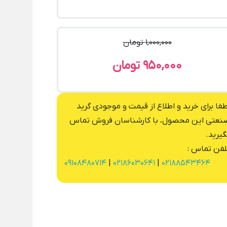
1,000,000 تومان
950,000 تومان
طفا برای خرید و اطلاع از قیمت و موجودی گرید
نعتی این محصول، با کارشناسان فروش تماس
گیرید.
لفن تماس :
09108480714
|
02186030641
|
02188543464