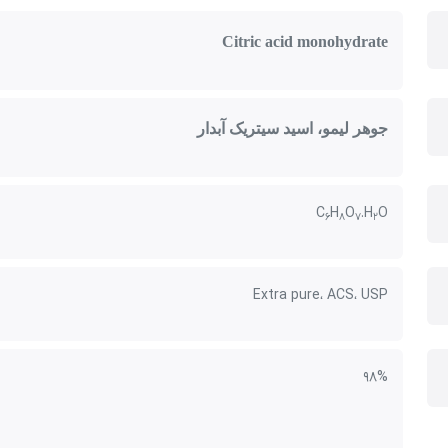
Citric acid monohydrate
جوهر لیمو، اسید سیتریک آبدار
C
H
O
.H
O
6
8
7
2
Extra pure، ACS، USP
98%