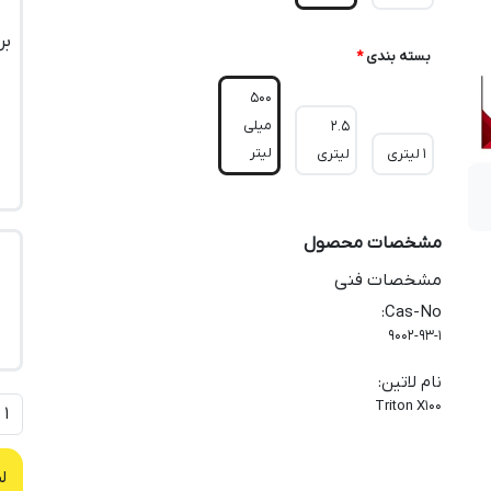
بر
بسته بندی
*
500
میلی
2.5
لیتر
1 لیتری
لیتری
مشخصات محصول
مشخصات فنی
:
Cas-No
9002-93-1
نام لاتین
:
Triton X100
ل