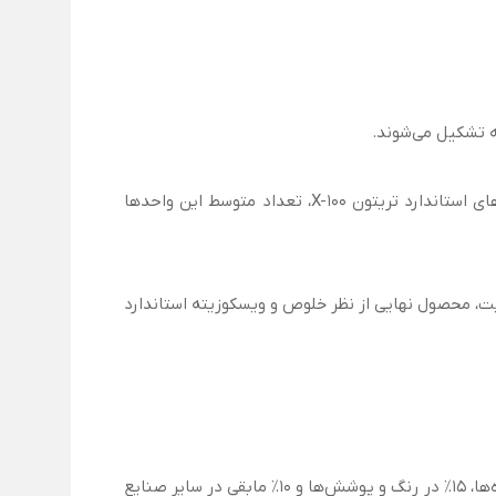
ه تشکیل می‌شوند.
تعداد واحدهای اتوکسیل (Ethoxylation Degree) تعیین‌کننده خاصیت سورفکتانتی ترکیب است. برای دستیابی به ویژگی‌های استاندارد تریتون X-100، تعداد متوسط این واحدها
ت، محصول نهایی از نظر خلوص و ویسکوزیته استاندارد
در کل، 30٪ از تریتون X-100 در بیوتکنولوژی و زیست‌شناسی مولکولی، 25٪ در صنایع دارویی و پزشکی، 20٪ در شوینده‌ها و پاک‌کننده‌ها، 15٪ در رنگ و پوشش‌ها و 10٪ مابقی در سایر صنایع