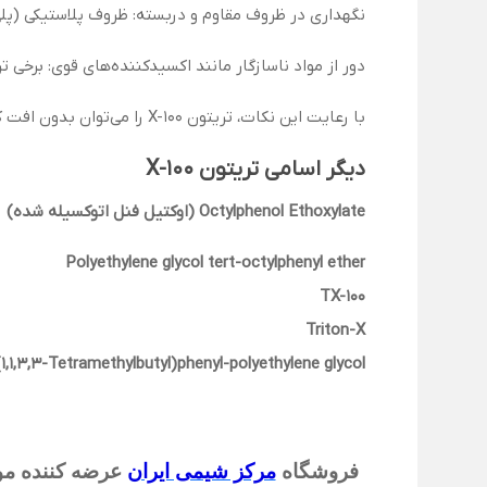
نگهداری در ظروف مقاوم و دربسته: ظروف پلاستیکی (پلی‌
دور از مواد ناسازگار مانند اکسیدکننده‌های قوی: برخ
با رعایت این نکات، تریتون X-100 را می‌توان بدون افت کیفیت برای مدت طولانی نگهداری کرد.
دیگر اسامی تریتون X-100
Octylphenol Ethoxylate (اوکتیل فنل اتوکسیله شده)
Polyethylene glycol tert-octylphenyl ether
TX-100
Triton-X
(1,1,3,3-Tetramethylbutyl)phenyl-polyethylene glycol
فروشگاه
مرکز شیمی ایران
عرضه کننده مواد