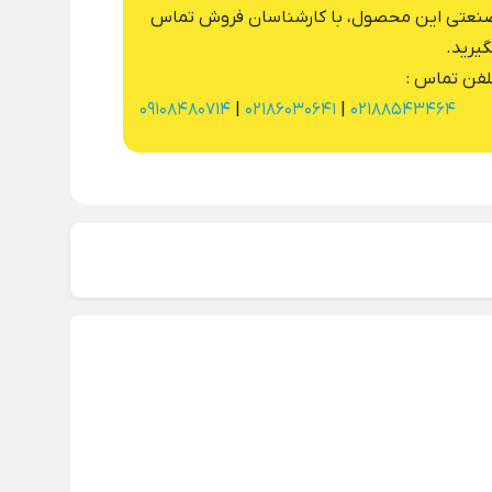
نعتی این محصول، با کارشناسان فروش تماس
گیرید.
لفن تماس :
09108480714
|
02186030641
|
02188543464