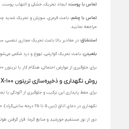
تماس با پوست
:
ایجاد تحریک، خشکی و التهاب پوست. بل
تماس با چشم
:
مراجعه نمایید.
استنشاق
:
در مقادیر بالا باعث تحریک مجاری تنفسی، سر
بلعیدن
:
باعث تحریک گوارشی، تهوع و درد شکمی می‌شود. 
برای جلوگیری از عوارض احتمالی، هنگام کار با تریتون X-100 از دستکش مقاوم، ماسک، عینک ایمنی و لباس محافظ استفاده کنید
روش نگهداری و ذخیره‌سازی تریتون X-100
برای حفظ پایداری این ترکیب و جلوگیری از آلودگی یا تجزی
نگهداری در دمای اتاق (بین 5 تا 25 درجه سانتی‌گراد): حرارت بالا یا دمای پایین ممکن است خواص فیزیکی آن را تغییر دهد.
دور از نور مستقیم خورشید و منابع گرما: قرار گرفتن 