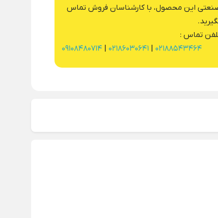
نعتی این محصول، با کارشناسان فروش تماس
گیرید.
لفن تماس :
09108480714
|
02186030641
|
02188543464