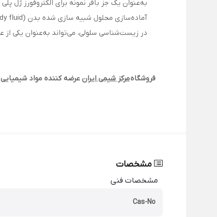
به‌عنوان یک جز بافر نمونه برای الکتروفورز ژل پلی آکریل آمید دودسیل
آماده‌سازی محلول شبیه سازی شده بدن (Simulated body fluid) یا SBF برای آزمایش جذب فسفات کلسیم (CaP) مورد استفاده قرار می‌گیرد.
در زیست‌شناسی سلولی، می‌تواند به‌عنوان یکی از عوامل محیط کشت سلول برای حفظ pH ث
فروشگاه
مرکز شیمی ایران
عرضه کننده مواد شیمیایی 
مشخصات
مشخصات فنی
Cas-No