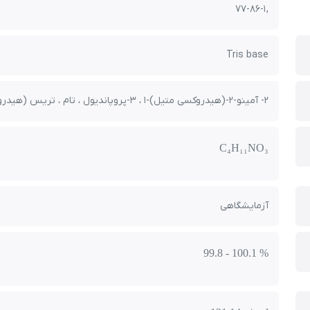
, 77-86-1
Tris base
2- آمینو-2-(هیدروکسی متیل)-1 ، 3-پروپاندیول ، تام ، تریس (هیدروکسی متیل) آمینو متان ، تریزما بیس ، ترومتامول
C₄H₁₁NO₃
آزمایشگاهی
99.8 - 100.1 %