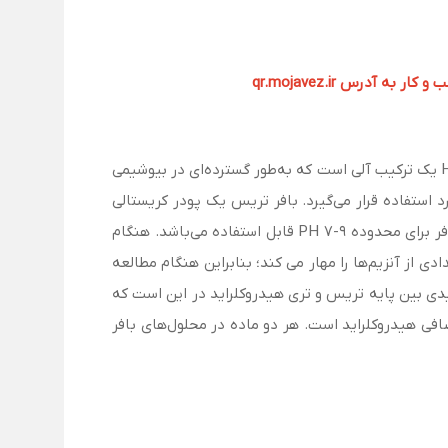
آدرس qr.mojavez.ir
تریس(Tris) یا تریس(هیدروکسی متیل) آمینو متان (Tris(hydroxymethyl)aminomethane) با فرمول شیمیایی H₂NC(CH₂OH)₃ یک ترکیب آلی است که به‌طور گسترده‌ای در بیوشیمی
TAE و به‌خصوص محلول‌های اسید نوکلئیک مورد استفاده قرار می‌گیرد. بافر تریس یک پودر کریستالی
سفید است که در استفاده پزشکی به آن ترومتامین (THAM) نیز گفته می‌شود؛ و برای ژل‌های الکتروفورز استفاده می‌شود. این بافر برای محدوده PH 7-9 قابل استفاده می‌باشد. هنگام
نید. بافر تریس می‌تواند تعدادی از آنزیم‌ها را مهار می کند؛ بنابراین هنگام مطالعه
دی بین پایه تریس و تری هیدروکلراید در این است که
ی هیدروکلراید است. هر دو ماده در محلول‌های بافر