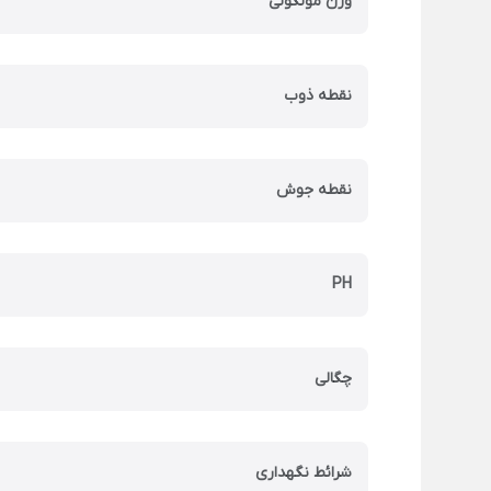
وزن مولکولی
نقطه ذوب
نقطه جوش
PH
چگالی
شرائط نگهداری