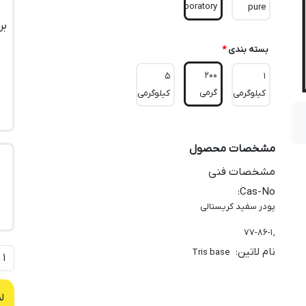
Laboratory
pure
بر
بسته بندی
*
200
5
1
گرمی
کیلوگرمی
کیلوگرمی
مشخصات محصول
مشخصات فنی
:
Cas-No
پودر سفید کریستالی
, 77-86-1
نام لاتین
:
Tris base
ل