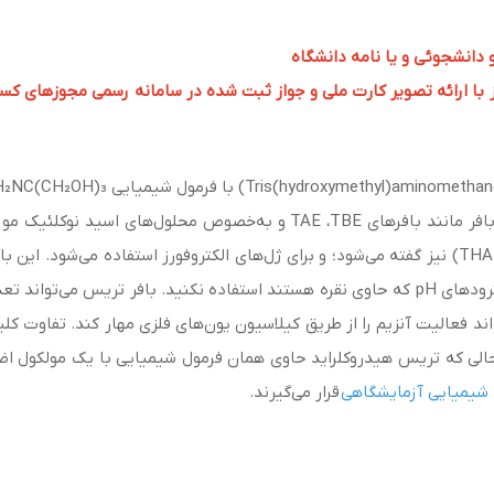
و دانشجوئی و یا نامه دانشگاه
 ارائه تصویر کارت ملی و جواز ثبت شده در سامانه رسمی مجوزهای کسب و کار به 
و زیست شناسی مولکولی به‌عنوان جزئی از محلول‌های بافر مانند بافرهای  ،TBE
تعیین pH محلول دارای بافر Tris، به هیچ عنوان از الکترودهای pH که حاوی نقره هستند استفاده نک
ند فعالیت آنزیم را از طریق کیلاسیون یون‌های فلزی مهار کند.
تفاوت کلی
لی که تریس هیدروکلراید حاوی همان فرمول شیمیایی با یک مولکول اضاف
 شیمیایی آزمایشگاهی
قرار می‌گیرند.