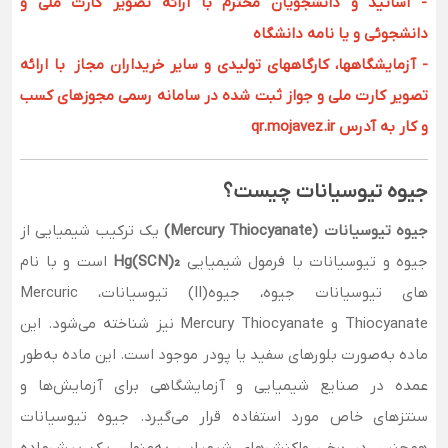
- اساتید و دانشجویان محترم با ارائه تصویر کارت ملی و
دانشجوئی و یا نامه دانشگاه
- آزمایشگاهها، کارگاههای تولیدی و سایر خریداران مجاز با ارائه
تصویر کارت ملی و جواز ثبت شده در سامانه رسمی مجوزهای کسب
و کار به آدرس qr.mojavez.ir
جیوه تیوسیانات چیست؟
جیوه تیوسیانات (Mercury Thiocyanate)
یک ترکیب شیمیایی از
جیوه و تیوسیانات با فرمول شیمیایی
Hg(SCN)₂
است و با نام
های تیوسیانات جیوه، جیوه(II) تیوسیانات، Mercuric
Thiocyanate و Mercury Thiocyanate نیز شناخته می‌شود. این
ماده به‌صورت بلورهای سفید یا پودر موجود است. این ماده به‌طور
عمده در صنایع شیمیایی و آزمایشگاهی برای آزمایش‌ها و
سنتزهای خاص مورد استفاده قرار می‌گیرد. جیوه تیوسیانات
همچنین در برخی واکنش‌های شیمیایی به‌عنوان یک پیش‌ماده