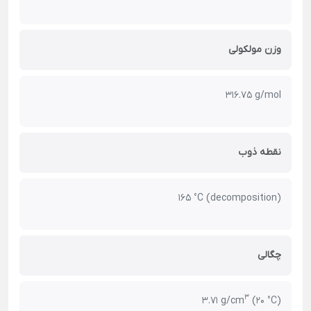
وزن مولکولی
316.75 g/mol
نقطه ذوب
165 °C (decomposition)
چگالی
3
3.71 g/cm
(20 °C)