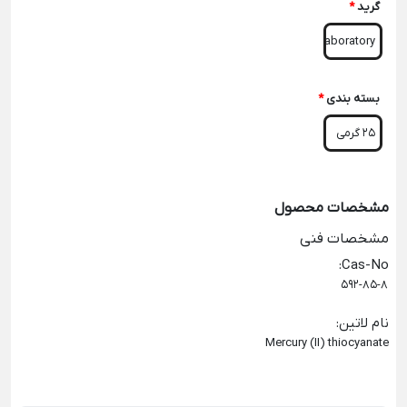
گرید
*
Laboratory
بسته بندی
*
25 گرمی
مشخصات محصول
مشخصات فنی
:
Cas-No
592-85-8
نام لاتین
:
Mercury (II) thiocyanate