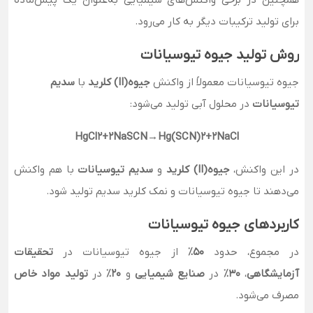
برای تولید ترکیبات دیگر به کار می‌رود.
روش تولید جیوه تیوسیانات
جیوه تیوسیانات معمولاً از واکنش
جیوه(II) کلرید
با
سدیم
تیوسیانات
در محلول آبی تولید می‌شود:
HgCl
2
+
2
NaSCN
→
Hg(SCN)
2
+
2
NaCl
در این واکنش،
جیوه(II) کلرید
و
سدیم تیوسیانات
با هم واکنش
می‌دهند تا جیوه تیوسیانات و نمک کلرید سدیم تولید شود.
کاربردهای جیوه تیوسیانات
در مجموع، حدود
50٪
از جیوه تیوسیانات در
تحقیقات
آزمایشگاهی
،
30٪
در
صنایع شیمیایی
و
20٪
در
تولید مواد خاص
مصرف می‌شود.