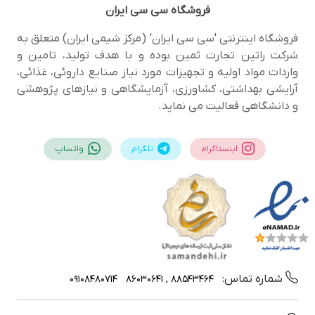
فروشگاه
سی سی ایران
فروشگاه اینترنتی 'سی سی ایران' (مرکز شیمی ایران) متعلق به
شرکت راتین تجارت ثمین بوده و با هدف تولید، تامین و
واردات مواد اولیه و تجهیزات مورد نیاز صنایع داروئی، غذائی،
آرایشی بهداشتی، کشاورزی، آزمایشگاهی و نیازهای پژوهشی
و دانشگاهی فعالیت می نماید.
اینستاگرام
تلگرام
واتساپ
شماره تماس:
09108480714
88543464 , 86030641