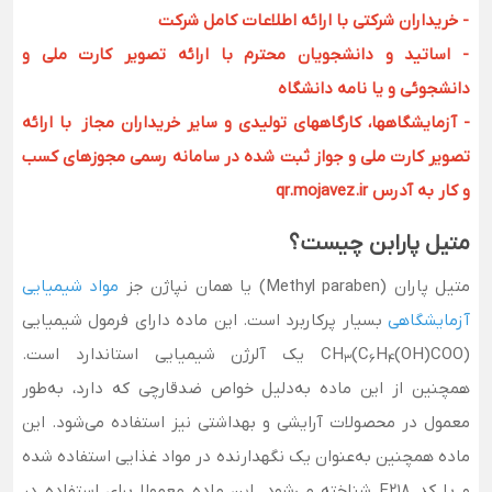
- خریداران شرکتی با ارائه اطلاعات کامل شرکت
- اساتید و دانشجویان محترم با ارائه تصویر کارت ملی و
دانشجوئی و یا نامه دانشگاه
- آزمایشگاهها، کارگاههای تولیدی و سایر خریداران مجاز با ارائه
تصویر کارت ملی و جواز ثبت شده در سامانه رسمی مجوزهای کسب
و کار به آدرس qr.mojavez.ir
متیل پارابن چیست؟
متیل پاران (Methyl paraben) یا همان نپاژن جز
مواد شیمیایی
آزمایشگاهی
بسیار پرکاربرد است. این ماده دارای فرمول شیمیایی
H
(C
CH
(OH)COO) یک آلرژن شیمیایی استاندارد است.
۳
۶
۴
همچنین از این ماده به‌دلیل خواص ضدقارچی که دارد، به‌طور
معمول در محصولات آرایشی و بهداشتی نیز استفاده می‌شود. این
ماده همچنین به‌عنوان یک نگهدارنده در مواد غذایی استفاده شده
و با کد E218 شناخته می‌شود. این ماده معمولا برای استفاده در