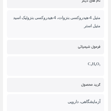
نام های دیگر
متیل 4-هیدروکسی بنزوات، 4-هیدروکسی بنزوئیک اسید
متیل استر
فرمول شیمیائی
C₈H₈O₃
گرید محصول
آزمایشگاهی، دارویی