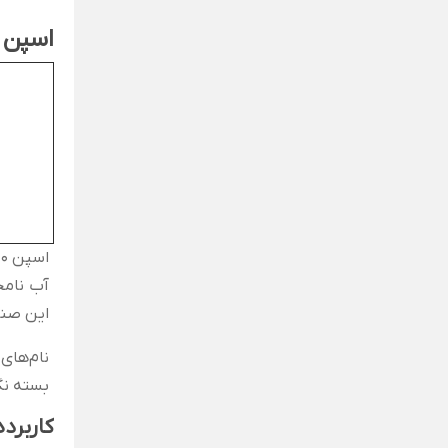
اسپن 20
اسپن 20 مایعی قهوه‌ای، غیر سمی و بدون بو است. اسپن 20 در
آب نامح
این صنا
بسته نگ
کاربرده