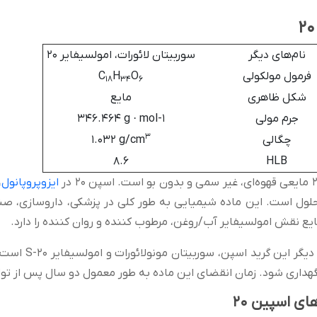
نام‌های دیگر
سوربیتان لائورات، امولسیفایر 20
فرمول مولکولی
C
O
H
18
34
6
شکل ظاهری
مایع
جرم مولی
346.464 g · mol-1
3
چگالی
1.032 g/cm
8.6
HLB
ایزوپروپانول
،
لول است. این ماده شیمیایی به طور کلی در پزشکی، داروسازی، صنا
یع نقش امولسیفایر آب/روغن، مرطوب کننده و روان کننده را دارد.
نام‌های دیگ
هداری شود. زمان انقضای این ماده به طور معمول دو سال پس از تو
ای اسپین 20