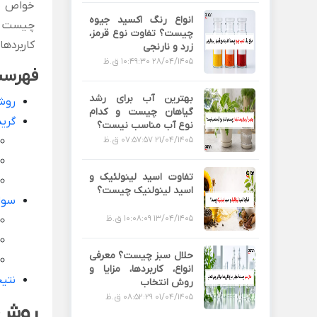
خواص شی
انواع رنگ اکسید جیوه
چیست و 
چیست؟ تفاوت نوع قرمز،
کاربردها
زرد و نارنجی
28/04/1405 10:49:30 ق.ظ
فهرس
بهترین آب برای رشد
روش
گیاهان چیست و کدام
گری
نوع آب مناسب نیست؟
21/04/1405 07:57:57 ق.ظ
تفاوت اسید لینولئیک و
اسید لینولنیک چیست؟
سوا
13/04/1405 10:08:09 ق.ظ
حلال سبز چیست؟ معرفی
انواع، کاربردها، مزایا و
نتی
روش انتخاب
01/04/1405 08:52:29 ق.ظ
روش 