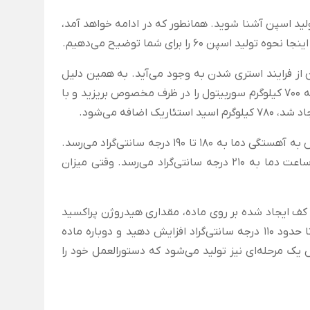
ید اسپن آشنا شوید. همانطور که در ادامه خواهد آمد،
6 را برای شما توضیح می‌دهیم.
 از فرایند استری شدن به وجود می‌آید. به همین دلیل
نیز به آن استر سوربیتان گفته می‌شود. برای تولید انبوه این ماده لازم است که 700 کیلوگرم سوربیتول را در ظرف مخصوص بریزید و با
فه می‌شود.
با کاهش فشار، دما در عرض دو ساعت به 170 درجه سانتی‌گراد می‌رسد و سپس به آهستگی دما به 180 تا 190 درجه سانتی‌گراد می‌رسد.
دما باید حدود دو ساعت به همین حالت باقی بماند. سپس در عرض چهار ساعت دما به 210 درجه سانتی‌گراد می‌رسد. وقتی میزان
کف ایجاد شده بر روی ماده، مقداری هیدروژن پراکسید
اضافه می‌شود تا رنگ‌زدایی شود. بعد از خنک شدن لازم است دوباره دما را تا حدود 110 درجه سانتی‌گراد افزایش دهید و دوباره ماده
یک مرحله‌ای نیز تولید می‌شود که دستورالعمل خود را