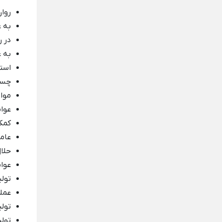
روان
به ع
در ر
به 
استف
چسب
موا
عوا
کمک
عام
حلال
عوا
تول
عملی
تول
تول