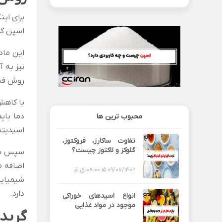
برای ای
اسپن گریده
این ماد
روش فشاری، 
محبوب ترین ها
اسیدیته ماده به 8 برسد، 
تفاوت ساکارز، فروکتوز،
گلوکز و لاکتوز چیست؟
سپس بهت
09/07/1402 08:00:15 ق.ظ
شیمیایی
دارد.
انواع اسیدهای خوراکی
موجود در مواد غذایی
گرید