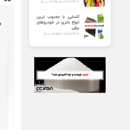
07/07/1402 08:35:05 ب.ظ
آشنایی با محبوب ترین
انواع باتری در خودروهای
برقی
17/07/1402 09:55:12 ب.ظ