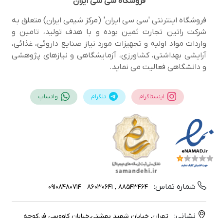
فروشگاه
سی سی ایران
فروشگاه اینترنتی 'سی سی ایران' (مرکز شیمی ایران) متعلق به
شرکت راتین تجارت ثمین بوده و با هدف تولید، تامین و
واردات مواد اولیه و تجهیزات مورد نیاز صنایع داروئی، غذائی،
آرایشی بهداشتی، کشاورزی، آزمایشگاهی و نیازهای پژوهشی
و دانشگاهی فعالیت می نماید.
اینستاگرام
تلگرام
واتساپ
شماره تماس:
09108480714
88543464 , 86030641
نشانی:
تهران, خیابان شهید بهشتی,خیابان کاووسی فر,کوچه