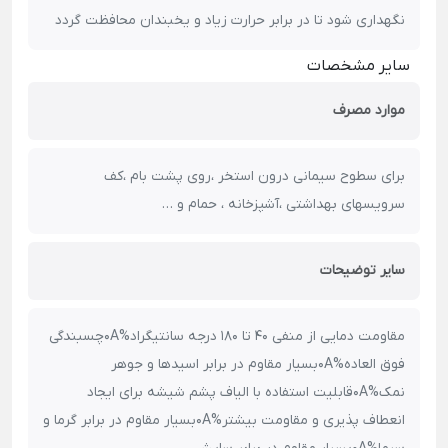
نگهداری شود تا در برابر حرارت زیاد و یخبندان محافظت گردد
سایر مشخصات
موارد مصرف
برای سطوح سیمانی درون استخر ،روی پشت بام ،کف
سرویسهای بهداشتی ،آشپزخانه ، حمام و …
سایر توضیحات
مقاومت دمایی از منفی 40 تا 180 درجه سانتیگراد%0Aچسبندگی
فوق العاده%0Aبسیار مقاوم در برابر اسیدها و جوهر
نمک%0Aقابلیت استفاده با الیاف پشم شیشه برای ایجاد
انعطاف پذیری و مقاومت بیشتر%0Aبسیار مقاوم در برابر گرما و