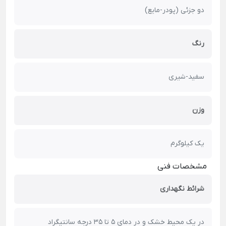
دو جزئی (پودر-مایع)
رنگ
سفید-شیری
وزن
یک کیلوگرم
مشخصات فنی
شرائط نگهداری
در یک محیط خشک و در دمای 5 تا 35 درجه سانتیگراد