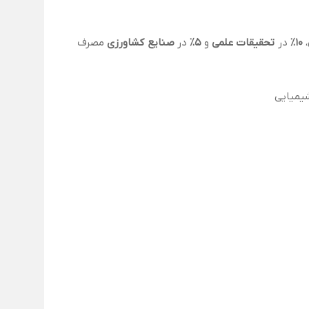
،
10٪
در
تحقیقات علمی
و
5٪
در
صنایع کشاورزی
مصرف
شیمیایی