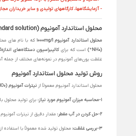
- آزمایشگاهها، کارگاههای تولیدی و سایر خریداران مجاز با
محلول استاندارد آمونیوم (Ammonium Standard solution) چیست؟
محلول استاندارد آمونیوم 1000mg/l
که با نام های محلو
(NH₄⁺)
است که برای
کالیبراسیون دستگاه‌های اندازه‌
غلظت یون‌های آمونیوم در نمونه‌های مختلف از جمله آب
روش تولید محلول استاندارد آمونیوم
محلول استاندارد آمونیوم معمولاً از
نیترات آمونیوم (NH₄NO₃)
1-محاسبه میزان آمونیوم مورد نیاز:
برای تولید محلول با
2-حل کردن در آب مقطر:
مقدار دقیق از نیترات آمونیوم یا کلرید آمونیوم در حدود 1 لیتر آب م
3-بررسی غلظت:
محلول تولید شده معمولاً با استفاده ا