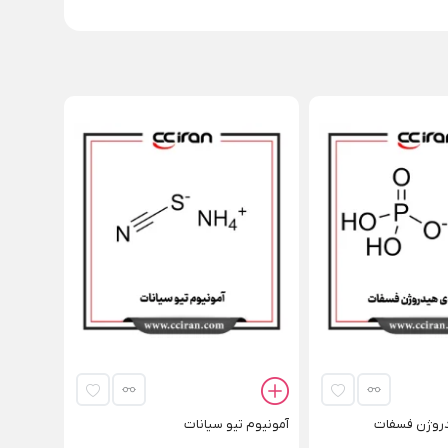
دروژن فسفات
آمونیوم تیو سیانات
محلول استان