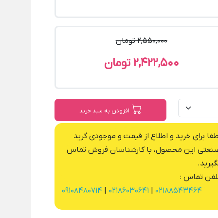
2,550,000 تومان
2,422,500 تومان
افزودن به سبد خرید
طفا برای خرید و اطلاع از قیمت و موجودی گرید
نعتی این محصول، با کارشناسان فروش تماس
گیرید.
لفن تماس :
09108480714
|
02186030641
|
02188543464