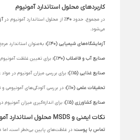
کاربردهای محلول استاندارد آمونیوم
در مجموع، حدود
40٪
از محلول استاندارد آمونیوم در
آز
می‌شود.
آزمایشگاه‌های شیمیایی (40٪):
به‌عنوان استاندارد مرجع
صنایع آب و فاضلاب (30٪):
برای تعیین غلظت آمونیوم 
صنایع غذایی (15٪):
برای بررسی میزان آمونیوم در مواد 
تحقیقات علمی (10٪):
در بررسی آلودگی‌های آمونیومی و ت
صنایع کشاورزی (5٪):
برای اندازه‌گیری میزان آمونیوم د
نکات ایمنی و MSDS محلول استاندارد آمونیوم
تماس با پوست:
در غلظت‌های پایین بی‌خطر است، اما 