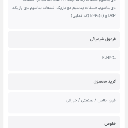
دی‌پتاسیم، فسفات پتاسیم دو بازیک, فسفات پتاسیم دی بازیک،
DKP و E340(ii) (کد غذایی)
فرمول شیمیائی
K₂HPO₄
گرید محصول
فوق خالص / صنعتی / خوراکی
خلوص