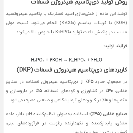
روش تولید دی‌پتاسیم هیدروژن فسفات
تولید این ماده از خنثی‌سازی اسید فسفریک با پتاسیم هیدروکسید
(KOH) یا کربنات پتاسیم (K₂CO₃) انجام می‌شود. نسبت مولی
مناسب در واکنش باعث تولید K₂HPO₄ با خلوص بالا می‌گردد.
فرآیند تولید:
H₃PO₄ + 2KOH → K₂HPO₄ + 2H₂O
کاربردهای دی‌پتاسیم هیدروژن فسفات (DKP)
در مجموع، حدود
۴۵٪
از دی‌پتاسیم هیدروژن فسفات در صنایع
غذایی،
۳۰٪
در کشاورزی و کودهای فسفاته،
۱۵٪
در داروسازی و
مکمل‌ها و
۱۰٪
در کاربردهای آزمایشگاهی و صنعتی مصرف می‌شود.
صنایع غذایی (۴۵٪):
استفاده به‌عنوان تنظیم‌کننده pH، بافر، ماده
مغذی، پایدارکننده و نگهدارنده رطوبت در فرآورده‌های لبنی،
گوشت، نوشیدنی‌ها و مکمل‌ها