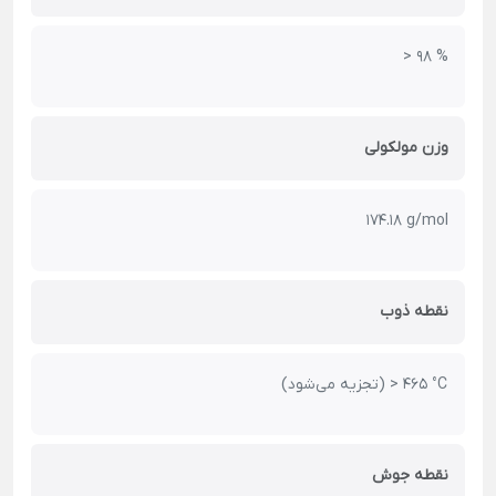
> 98 %
وزن مولکولی
174.18 g/mol
نقطه ذوب
(تجزیه می‌شود) > 465 °C
نقطه جوش