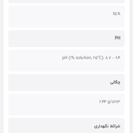
N/A
PH
pH (1% solution, 25°C): 8.7 – 9.4
چگالی
2.44 g/cm3
شرائط نگهداری