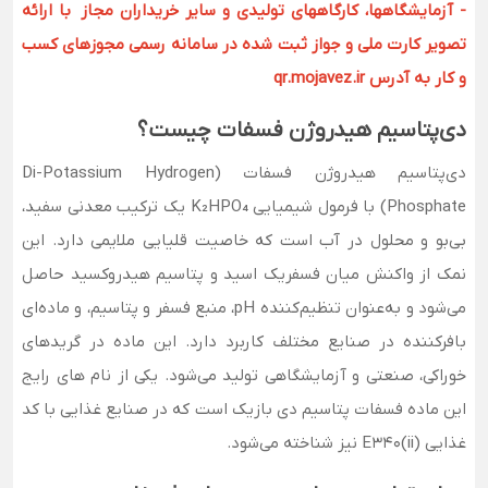
- آزمایشگاهها، کارگاههای تولیدی و سایر خریداران مجاز با ارائه
تصویر کارت ملی و جواز ثبت شده در سامانه رسمی مجوزهای کسب
و کار به آدرس qr.mojavez.ir
دی‌پتاسیم هیدروژن فسفات چیست؟
دی‌پتاسیم هیدروژن فسفات (Di-Potassium Hydrogen
Phosphate) با فرمول شیمیایی K₂HPO₄ یک ترکیب معدنی سفید،
بی‌بو و محلول در آب است که خاصیت قلیایی ملایمی دارد. این
نمک از واکنش میان فسفریک اسید و پتاسیم هیدروکسید حاصل
می‌شود و به‌عنوان تنظیم‌کننده pH، منبع فسفر و پتاسیم، و ماده‌ای
بافرکننده در صنایع مختلف کاربرد دارد. این ماده در گریدهای
خوراکی، صنعتی و آزمایشگاهی تولید می‌شود. یکی از نام های رایج
این ماده فسفات پتاسیم دی بازیک است که در صنایع غذایی با کد
غذایی E340(ii) نیز شناخته می‌شود.