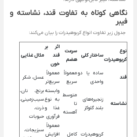
نگاهی کوتاه به تفاوت قند، نشاسته و
فیبر
جدول زیر تفاوت انواع کربوهیدرات را بیان می‌کند:
اثر بر
نوع
سرعت
ساختار کلی
قند
مثال غذایی
کربوهیدرات
هضم
خون
ساده یا دو
معمولاً
معمولاً
قند
عسل، شکر
واحدی
سریع
سریع‌تر
وابسته
برنج، نان،
متوسط
زنجیره‌های
به نوع
سیب‌زمینی،
نشاسته
تا
بلند گلوکز
غذا و
ذرت،
آهسته
فرآوری
حبوبات
معمولاً
سبزیجات،
کربوهیدرات
کامل
افزایش