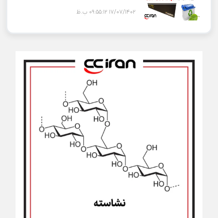
17/07/1402 09:55:12 ب.ظ